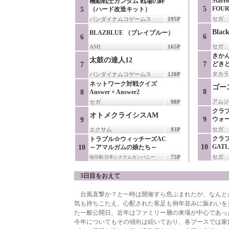
StarH
機動戦士ガンダム 戦場の絆
5
FOUR
5
（ハード改造キット）
セガ
バンダイナムコゲームス
195P
Black
BLAZBLUE （ブレイブルー）
6
6
セガ
AMI
165P
きか
太鼓の達人12
7
どき
7
タカラ
バンダイナムコゲームス
120P
ネットワーク対戦クイズ
ゴー
8
8
Answer × Answer2
アムジ
セガ
98P
クラ
オトメクライシスAM
9
ウォ
9
セガ
エクサム
93P
クラ
トラブル☆ウィッチーズAC
10
GATL
10
～アマルガムの娘たち～
セガ
75P
暁印刷 日本システムカンパニー
3日目をおえて
台風直撃か？と一時は開催すら危ぶまれたが、なんと
気も持ちこたえ、心配された客足も例年並みに賑わいを
た一般公開日。近年はファミリー層の来場が中心であっ
今年についてもその傾向は続いており、各ブースでは家