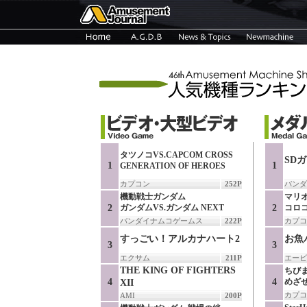
タツノコVS.CAPCOM CROSS
SD
1
1
GENERATION OF HEROES
カプコン
252P
バンダ
機動戦士ガンダム
マリ
2
ガンダムVS.ガンダム NEXT
2
コロ
バンダイナムコゲームス
222P
カプコ
すっごい！アルカナハート2
お魚
3
3
エクサム
211P
エービ
THE KING OF FIGHTERS
ちび
4
4
めざ
XII
カプコ
AMI
200P