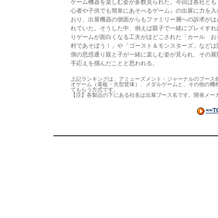
ゲーム機器を楽しむ姿が多数見られた。今回は各社とも
心者や子供でも簡単にあそべるゲーム』の出展に力を入
おり、出展機器の側面からもファミリー層への訴求がは
れていた。そうした中、例えば親子で一緒にプレイすれ
りゲームが面白くなる工夫がほどこされた「カール お
村であそぼう！」や「ゴースト＆モンスターズ」などは
側の思惑通り親と子が一緒に楽しむ姿が見られ、その展
手応えを掴んだことと思われる。
上記ランキングは、アミューズメント・ジャーナルのブース
オゲーム（基板・大型筐体）、メダルゲームと、その他の機
てもらう方式です。
【注】各製品の下にある社名は出展ブース名です。開発メー
<<T