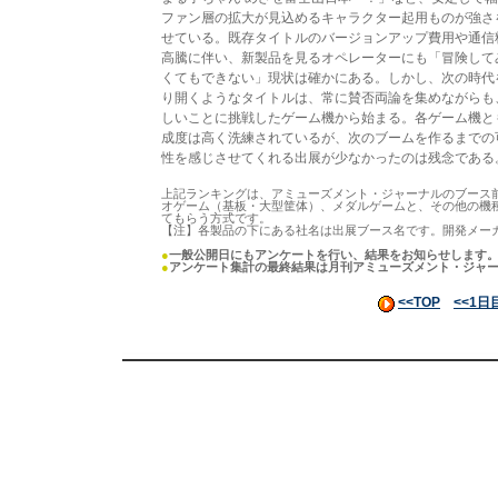
ファン層の拡大が見込めるキャラクター起用ものが強さ
せている。既存タイトルのバージョンアップ費用や通信
高騰に伴い、新製品を見るオペレーターにも「冒険して
くてもできない」現状は確かにある。しかし、次の時代
り開くようなタイトルは、常に賛否両論を集めながらも
しいことに挑戦したゲーム機から始まる。各ゲーム機と
成度は高く洗練されているが、次のブームを作るまでの
性を感じさせてくれる出展が少なかったのは残念である
上記ランキングは、アミューズメント・ジャーナルのブース
オゲーム（基板・大型筐体）、メダルゲームと、その他の機
てもらう方式です。
【注】各製品の下にある社名は出展ブース名です。開発メー
●
一般公開日にもアンケートを行い、結果をお知らせします
●
アンケート集計の最終結果は月刊アミューズメント・ジャー
<<TOP
<<1日