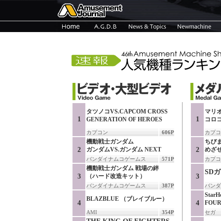
タツノコVS.CAPCOM CROSS
マリ
1
1
GENERATION OF HEROES
コロ
カプコン
606P
カプコ
機動戦士ガンダム
ちび
2
ガンダムVS.ガンダム NEXT
2
めざ
バンダイナムコゲームス
571P
カプコ
機動戦士ガンダム 戦場の絆
SD
3
（ハード改造キット）
3
バンダイナムコゲームス
387P
バンダ
StarH
BLAZBLUE （ブレイブルー）
4
4
FOUR
AMI
354P
セガ