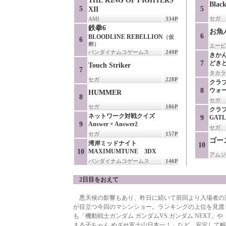
THE KING OF FIGHTERS
Black
5
5
XII
セガ
AMI
334P
鉄拳6
お魚
6
BLOODLINE REBELLION
（仮
6
称）
エービ
バンダイナムコゲームス
249P
きか
7
どき
Touch Striker
7
タカラ
セガ
228P
クラ
8
ウォ
HUMMER
8
セガ
セガ
186P
クラ
ネットワーク対戦クイズ
9
GATL
9
Answer × Answer2
セガ
セガ
157P
ゴー
湾岸ミッドナイト
10
10
MAXIMUMTUNE 3DX
アムジ
バンダイナムコゲームス
146P
2日目をおえて
悪天候の影響もあり、昨日に続いて前回より入場者の
が目立つ今回のマシンショー。ランキングの上位を見渡
も「機動戦士ガンダム ガンダムVS.ガンダム NEXT」や
まる子ちゃん めざせ富士山日本一！」など、安定して