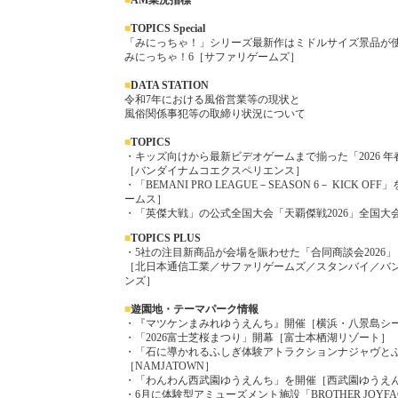
■
AM業況指標
■
TOPICS Special
「みにっちゃ！」シリーズ最新作はミドルサイズ景品が
みにっちゃ！6［サファリゲームズ］
■
DATA STATION
令和7年における風俗営業等の現状と
風俗関係事犯等の取締り状況について
■
TOPICS
・キッズ向けから最新ビデオゲームまで揃った「2026 年
［バンダイナムコエクスペリエンス］
・「BEMANI PRO LEAGUE－SEASON 6－ KICK
ームス］
・「英傑大戦」の公式全国大会「天覇傑戦2026」全国大
■
TOP
ICS PLUS
・5社の注目新商品が会場を賑わせた「合同商談会2026」
［北日本通信工業／サファリゲームズ／スタンバイ／バ
ンズ］
■
遊園地・テーマパーク情報
・『マツケンまみれゆうえんち』開催［横浜・八景島シ
・「2026富士芝桜まつり」開幕［富士本栖湖リゾート］
・「石に導かれるふしぎ体験アトラクションナジャヴと
［NAMJATOWN］
・「わんわん西武園ゆうえんち」を開催［西武園ゆうえ
・6月に体験型アミューズメント施設「BROTHER JOYFAC