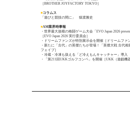
［BROTHER JOYFACTORY TOKYO］
■
コラムス
「遊びと競技の間に」 猿渡雅史
■
AM業界時事報
・世界最大規模の格闘ゲーム大会「EVO Japan 2026 prese
［EVO Japan 2026 実行委員会］
・ドリームファンズが特別展示会を開催［ドリームファ
・新たに「古代」の英傑たちが登場！「英傑大戦 古代相
フェイブ］
・冷蔵・冷凍も扱える「ど冷えもんキャッチャー」導入
・「第211回UKKゴルフコンペ」を開催［UKK（遊戯機