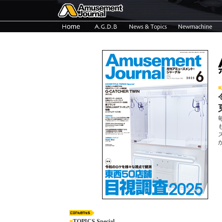
■
■
TOPICS Special