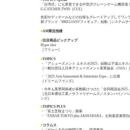
「台湾式」にも変更できる中型2Pクレーンゲーム機登場
G-CATCHER TWIN［CUE］
色彩やディテールなどの仕様をグレードアップしてワン
新ブランド「BRILLIANTフィギュア」始動［システム
■
AM業況指標
■
注目商品ピックアップ
Hyper shot
［フリュー］
■
TOPICS
・「アミューズメント エキスポ2025」始動山下滋エキ
［一般社団法人日本アミューズメント産業協会（JAIA）
・「2025 Asia Amusement & Attractions Expo」に出展
［ドリームファンズ］
・今年も業界関係者が多数駆けつけた「合同商談会2025
［北日本通信工業／サファリゲームズ／スタンバイ／バ
ンズ］
■
TOP
ICS PLUS
・「富士芝桜まつり」開幕
・「EXBAR TOKYO plus AKIHABARA」を秋葉原
■
コラムス
・「ゲーム大会の時間計算」 猿渡雅史