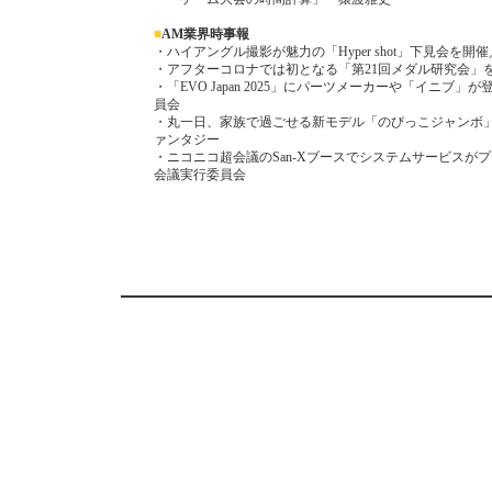
■
AM業界時事報
・ハイアングル撮影が魅力の「Hyper shot」下見会を開
・アフターコロナでは初となる「第21回メダル研究会」
・「EVO Japan 2025」にパーツメーカーや「イニブ」が登場／
員会
・丸一日、家族で過ごせる新モデル「のびっこジャンボ」
ァンタジー
・ニコニコ超会議のSan-Xブースでシステムサービスが
会議実行委員会