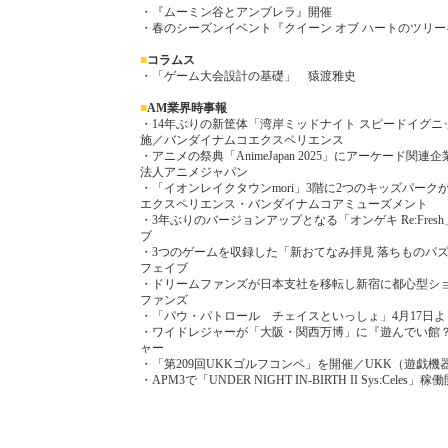
・『ムーミン谷とアンブレラ』開催
・春のシーズンイベント『クイーン オブ ハートのツリ
■
コラムス
・「ゲーム大会設計の基礎」 猿渡雅史
■
AM業界時事報
・14年ぶりの新筐体「湾岸ミッドナイト スピードイグ
施／バンダイナムコエクスペリエンス
・アニメの祭典「AnimeJapan 2025」にアーケード
法人アニメジャパン
・「イオンレイクタウンmori」3階に2つのキッズパー
エクスペリエンス・バンダイナムコアミューズメント
・3年ぶりのバージョンアップとなる「オンゲキ Re:Fres
ブ
・3つのゲームを収録した「新おてなみ拝見 落ちものパ
フェイブ
・ドリームファンズが日本支社を移転し新宿に都心型シ
ファンズ
・「パウ・パトロール チェイスといっしょ」4月17日よ
・ワイドレジャーが「大阪・関西万博」に『遊んでい館
ャー
・「第209回UKKゴルフコンペ」を開催／UKK（遊戯機
・APM3で「UNDER NIGHT IN-BIRTH II Sys:Cele