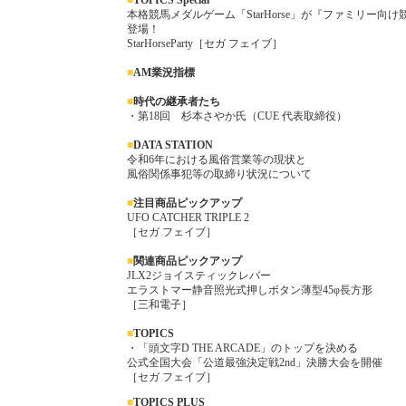
■
TOPICS Special
本格競馬メダルゲーム「StarHorse」が『ファミリー向
登場！
StarHorseParty［セガ フェイブ］
■
AM業況指標
■
時代の継承者たち
・第18回 杉本さやか氏（CUE 代表取締役）
■
DATA STATION
令和6年における風俗営業等の現状と
風俗関係事犯等の取締り状況について
■
注目商品ピックアップ
UFO CATCHER TRIPLE 2
［セガ フェイブ］
■
関連商品ピックアップ
JLX2ジョイスティックレバー
エラストマー静音照光式押しボタン薄型45φ長方形
［三和電子］
■
TOPICS
・「頭文字D THE ARCADE」のトップを決める
公式全国大会「公道最強決定戦2nd」決勝大会を開催
［セガ フェイブ］
■
TOP
ICS PLUS