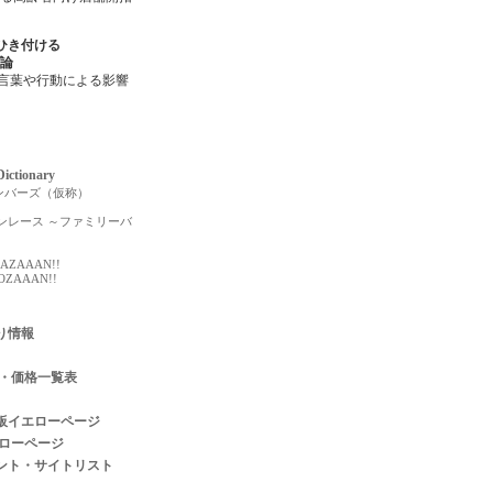
ひき付ける
論
の言葉や行動による影響
ictionary
ンバーズ（仮称）
ンレース ～ファミリーバ
AZAAAN!!
ZAAAN!!
り情報
日・価格一覧表
板イエローページ
ハローページ
ント・サイトリスト