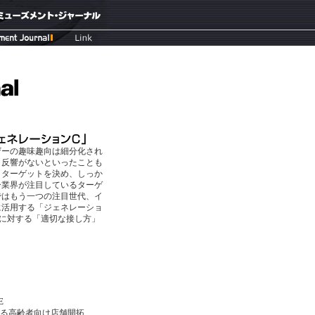
ザーの趣味趣向は細分化され
く反響がないといったことも
きターゲットを決め、しっか
ー業界が注目しているターゲ
ではもう一つの注目世代、イ
に活用する「ジェネレーショ
に対する「適切な接し方」
E
る高齢者向け店舗開拓