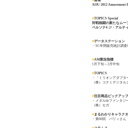
■
速報
AOU 2012 Amusement
■
TOPICS Special
対戦格闘の新たなムーブ
ペルソナ4 ジ・アルテ
■
データステーション
・SC年間販売統計調査報
■
AM業況指標
1月下旬～2月中旬
■
TOPICS
・「ミリオンアダプタ
（株）コナミデジタル
■
注目商品ピックアッ
・メダルdeファンタジ
（株）セガ
■
まるわかりキャラク
・第60回 バリィさん