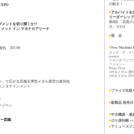
の動き！
 EXPO
■
アルバイトを
リーダーシップ
第8回 「店長
メントを切り開くか!?
力」その3
ィメット イン マヨナカアリーナ
■
視 点
■
New Machine D
告 2011年
タッチ・ザ・ナ
maimai
ドタバタ ワンワ
ージョン～
Bingo Drop
100＆メダル 激K
100＆メダル HYO
ー」で広がる店舗主導型メダル運営の差別化
エンタテインメント
■
プライズ先取
プ
■
新製品 発売
ーゾーン
■
中古機器・基
ター図鑑
■
ロケ便利帳 
■
アミューズメ