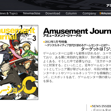
■
2012年3月号特集
ゲームセンターには様々な顧客が訪れるが、ユー
ており、ある層に有効的な施策が、別の層には全
よくある。そうした中で必要なのは、「注力すべ
りと対策する」といったこと。近年ゲームセンタ
ットとしてシニア層が挙げられるが、今回の特集
ンターネットやソーシャルネットワークを積極的
ンC」にスポットをあて、ゲームセンター側の彼ら
を探る。
■
NEWS INSID
・広がりを見せ