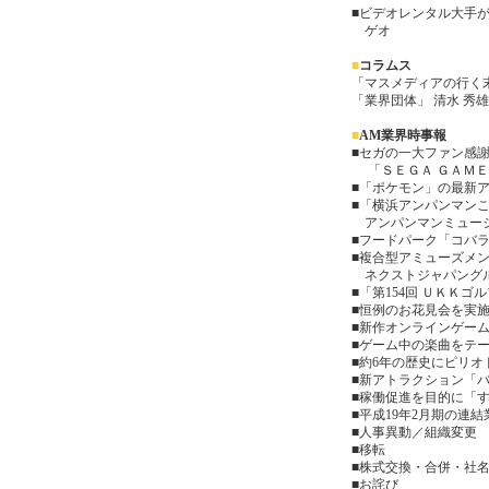
■
ビデオレンタル大手が
ゲオ
■
コラムス
「マスメディアの行く
「業界団体」 清水 秀雄
■
AM業界時事報
■セガの一大ファン感
「ＳＥＧＡ ＧＡＭＥ 
■「ポケモン」の最新
■「横浜アンパンマン
アンパンマンミュージ
■フードパーク「コバ
■複合型アミューズメ
ネクストジャパング
■「第154回 ＵＫＫ
■恒例のお花見会を実
■新作オンラインゲー
■ゲーム中の楽曲をテ
■約6年の歴史にピリ
■新アトラクション「
■稼働促進を目的に「
■平成19年2月期の連
■人事異動／組織変更
■移転
■株式交換・合併・社
■お詫び