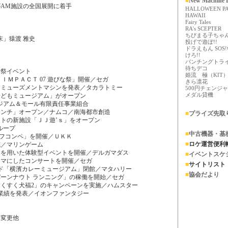
■
New Machine D
AM施設の全国展開に着手
HALLOWEEN P
HAWAII
Fairy Tales
RA's SCEPTER
ちびまる子ちゃん
末」猿渡 雅史
投げで遊ぼ!!
ドラえもん SO
けろ!!
パンチングトラ
待ちデコ
謝祭イベント
姫流 極（KIT
ＩＭＰＡＣＴ 07 遊びな祭」開催／セガ
きら凛花
アミューズメントマシンを発表／タカラトミー
500円チェンジ
メダル貸機
こどもミュージアム」がオープン
アム＆モール有限責任事業組合
ランチ」オープン／ナムコ／南海都市創造
■
プライズ先取
ントの新施設「ＪＪ遊’ｓ」をオープン
ループ
■
中古機器・基
ゴルフコンペ」を開催／ＵＫＫ
■
ロケ運営便利
施／マリンゲーム
ムを用いた体験型イベントを開催／デルガマダス
■
イベントスケ
ーマにしたコンサートを開催／セガ
■
サイトリスト
オド「横濱カレーミュージアム」閉館／マタハリー
■
協会だより
バーンナウト ランニング」の稼働を開始／セガ
すくすく犬福2」のキャンペーンを実施／ハムスター
結業績を発表／イオンファンタジー
名変更他