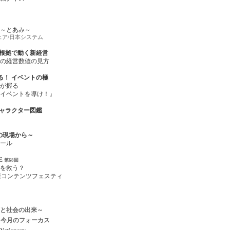
～とあみ～
ア/日本システム
 根拠で動く新経営
の経営数値の見方
る！ イベントの極
が握る
イベントを導け！』
キャラクター図鑑
噂の現場から～
ール
DE
第68回
を救う？
国際コンテンツフェスティ
と社会の出来～
る今月のフォーカス