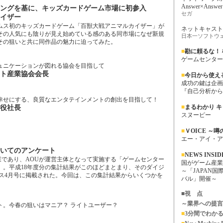
Answer×Answer
ングを基に、キッズカードゲーム市場に初参入
セガ
イザー
ス初のキッズカードゲーム「百獣大戦アニマルカイザー」が
ネットキャスト
その人気にも陰りが見え始めている感のある同市場になぜ新規
日本一ソフトウェ
その狙いと共に同作品の魅力に迫ってみた。
■
勘に頼るな！
ゲームセンター
ュニケーションが図れる協会を目指して
ト産業協会会長
■
今日から使え
成功の鍵は企画
『自己分析から
幸せにする、良質なエンタテインメントの創出を目指して！
■
まるわかり 
役社長
スヌーピー
■
ＶOICE ～
エー・アイ・ア
いてのアンケート
■
NEWS INSI
であり、AOUが運営主体となって実施する「ゲームセンター
国がゲーム産業
」。平成18年度分の集計結果がこのほどまとまり、そのダイジ
～「JAPAN
ース4月号に掲載された。今回は、この集計結果からいくつかを
バル」開催～
■
視 点
～業界への提言
ト。今春の狙いはマニア？ ライトユーザー？
■
3分間でわか