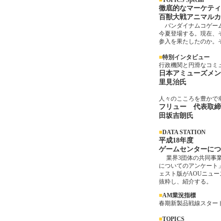
■
TOPICS Special
徹底的なマーケティ
百獣大戦アニマルカ
バンダイナムコゲーム
今夏登場する。現在、
参入を果たしたのか。
■
特別インタビュー
行政機関と円滑なコミ
日本アミューズメン
里見治氏
人々のこころを豊かで
フリュー 代表取締
田坂吉朗氏
■
DATA STATION
平成18年度
ゲームセンターにつ
業界3団体の共同事業
についてのアンケート
ェスト版がAOUニュ
抜粋し、紹介する。
■
AM業況指標
春期新製品戦線スター
■
TOPICS