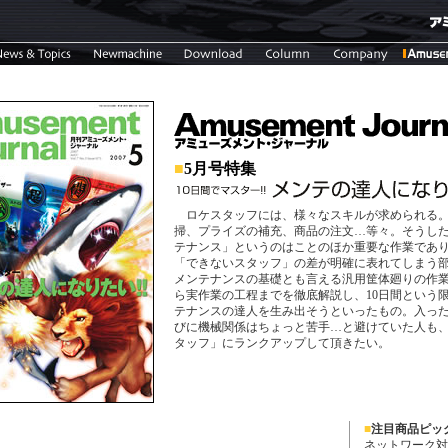
■
5月号特集
ロケスタッフには、様々なスキルが求められる。
掃、プライズの補充、商品の注文…等々。そうし
テナンス」というのはことのほか重要な作業であ
「できないスタッフ」の差が明確に表れてしまう
メンテナンスの基礎とも言える汎用筐体廻りの作
ら実作業の工程までを徹底解説し、10日間という
テナンスの達人を生み出そうといったもの。入っ
びに機械関係はちょっと苦手…と避けていた人も
タッフ」にランクアップして頂きたい。
■
注目商品ピッ
ネットワーク対