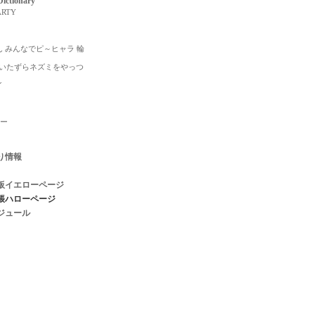
ictionary
ARTY
 みんなでピ～ヒャラ 輪
S!いたずらネズミをやっつ
イ
）
ャー
り情報
板イエローページ
帳ハローページ
ジュール