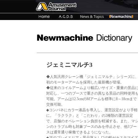
ジェミニマルチ3
◆人気汎用クレーン機「ジェミニマルチ」シリーズに
初のモーターアームを採用した最新機が登場。
◆従来のコイルアームより幅広いサイズ・重量の景品
対応し、一つのブースで重さの異なる景品の同時使用
可能。アームは12.5cmのMアームを標準に8～18cmまで
交換可能。
◆コンパネにカラー液晶を導入し、運営設定がより手軽
に。「ラクラク」と「こだわり」の2種類の運営設定
で、店舗のオペレーション負担を軽減する。また、マ
ンのトラブル時も対象ブースのみを停止させ、他3ブー
スは通常通り稼働できるようになった。
◆2Fのプレイエリア・景品落とし口の幅がカスタマイズ