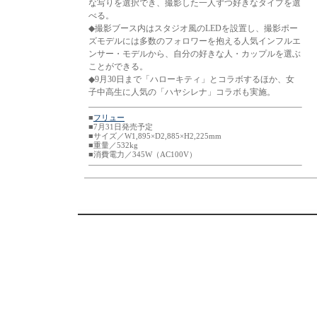
な写りを選択でき、撮影した一人ずつ好きなタイプを選
べる。
◆撮影ブース内はスタジオ風のLEDを設置し、撮影ポー
ズモデルには多数のフォロワーを抱える人気インフルエ
ンサー・モデルから、自分の好きな人・カップルを選ぶ
ことができる。
◆9月30日まで「ハローキティ」とコラボするほか、女
子中高生に人気の「ハヤシレナ」コラボも実施。
■
フリュー
■7月31日発売予定
■サイズ／W1,895×D2,885×H2,225mm
■重量／532kg
■消費電力／345W（AC100V）