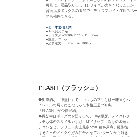
可能に。景品取り出し口もサイズが大きくなったほか
背面拡張ボックスの追加で、ディスプレイ・在庫スペ
スも確保できる。
■
北日本通信工業
■今秋発売予定
■サイズ／W1000×D720×H1,950mm
■重量／210kg
■消費電力／300W（AC100V）
FLASH（フラッシュ）
◆衝撃的な「神盛れ」で、いつものプリとは一味違うハ
イレベルな写りにこだわった本格王道プリ機
「FLASH」が今夏登場。
◆撮影中はポーズのお題が出て、10枚撮影。メイクレタ
ッチも体のスタイルや小顔、M字リップ、流行の水光カ
ラコンなど、フリュー史上最多*の87種を用意。撮影後
はその日のメイクや好みに合わせて2パターンから好き