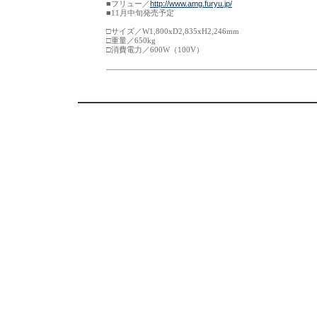
■フリュー／
http://www.amg.furyu.jp/
■11月中旬発売予定
□サイズ／W1,800xD2,835xH2,246mm
□重量／650kg
□消費電力／600W（100V）