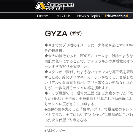
◆今までのプリ機のイメージに一大革命を起こす2013
冬の最新機。
◆最大の特徴である「EDGY」コースは、雑誌のような
白肌の色味にすることで、ナチュラルかつ新感覚のオ
ャレすぎる写りを実現した。
◆スタジオで撮影したようなハイセンスな雰囲気を表
するため、緑のクロマキーカーテンをなくし、合成し
いリアルな白背景を採用。プリっぽくない斬新な仕上
りが、一歩先行くオシャレ感を演出する。
◆アップ撮影では、通常の正面に加え角度をつけた「
なめSHOT」を搭載。全身撮影も計算された新画角によ
りオシャレ度がさらに加速する。
◆画像の角を丸くした「角マルプリ」で最先端のトレン
ドもプラス。全てにおいて“オシャレ”に徹底的にこだわ
った次世代型プリ機となる。
■AMベンダー