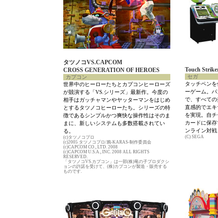
タツノコVS.CAPCOM
Touch Strike
CROSS GENERATION OF HEROES
セガ
カプコン
タッチペンを
世界中のヒーローたちとカプコンヒーローズ
ーゲーム。パ
が競演する「VS.シリーズ」最新作。今度の
で、すべての
相手はガッチャマンやヤッターマンをはじめ
直感的でエキ
とするタツノコヒーローたち。シリーズの特
を実現。自チ
徴であるシンプルかつ爽快な操作性はそのま
カードに保存
まに、新しいシステムも多数搭載されてい
ンライン対戦
る。
(C) SEGA
(c)タツノコプロ
(c)2005 タツノコプロ/鴉-KARAS-制作委員会
(c)CAPCOM CO., LTD. 2008
(c)CAPCOM U.S.A., INC. 2008 ALL RIGHTS
RESERVED.
「タツノコVS.カプコン」は一部(株)竜の子プロダクシ
ョンの許諾を受けて、(株)カプコンが製造・販売する
ものです.