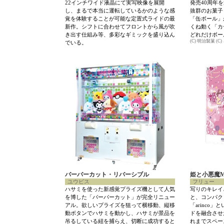
22インチワイド液晶にて実写映像を展開
発売40周年
し、まるで本当に運転しているかのような感
抜群のお菓子
覚を体験することが可能な定置式ライドの最
「缶ボール」
新作。シフトに合わせてフロントから風が吹
くね動く「カ
き出す仕組み等、多彩なギミックを盛り込ん
どれだけボー
(C) 明治製菓 (C)
でいる。
バーバーカット・リバーシブル
姫と小悪魔Mi
ユウビス
フリュー
ハサミを使った新感覚プライズ機として人気
写りのキレイ
を博した「バーバーカット」が完全リニュー
と、コンパク
アル。欲しいプライズを狙って横移動、縦移
「arinco
動ボタンでハサミを動かし、ハサミが景品を
ドを融合させ
吊るしている紐を捕らえ、切断に成功すると
れまでスペー