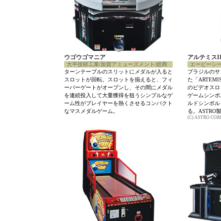
ウゴウゴマニア
アルテミスI
大平技研工業/加賀アミューズメント/総商
エービーシ
ターンテーブルのスリットにメダルが入ると
ブラジルのサ
スロットが回転。スロットを揃えると、フィ
た「ARTEM
ーバーゲートがオープンし、その間にメダル
のビデオスロ
を連続投入して大量獲得を狙うシンプルなゲ
ゲームシンボ
ーム性がプレイヤーを熱くさせるコンパクト
ルドシンボル
なマスメダルゲーム。
る。ASTRO
(C) ASTRO CORP.