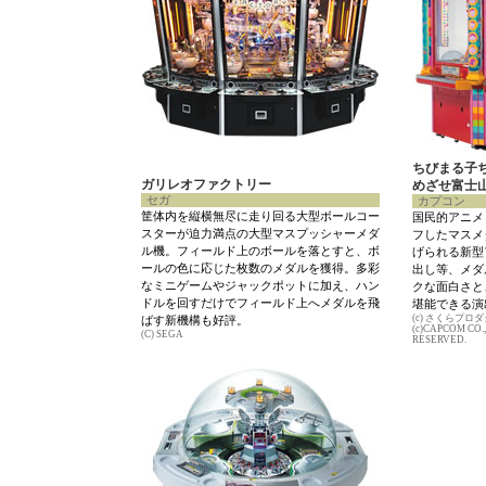
ちびまる子
ガリレオファクトリー
めざせ富士
セガ
カプコン
筐体内を縦横無尽に走り回る大型ボールコー
国民的アニメ
スターが迫力満点の大型マスプッシャーメダ
フしたマスメ
ル機。フィールド上のボールを落とすと、ボ
げられる新型
ールの色に応じた枚数のメダルを獲得。多彩
出し等、メダ
なミニゲームやジャックポットに加え、ハン
クな面白さと
ドルを回すだけでフィールド上へメダルを飛
堪能できる演
(c) さくらプ
ばす新機構も好評。
(c)CAPCOM CO.,
(C) SEGA
RESERVED.