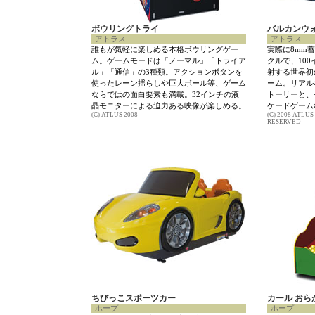
ボウリングトライ
バルカンウ
アトラス
アトラス
誰もが気軽に楽しめる本格ボウリングゲー
実際に8mm蓄
ム。ゲームモードは「ノーマル」「トライア
クルで、10
ル」「通信」の3種類。アクションボタンを
射する世界初
使ったレーン揺らしや巨大ボール等、ゲーム
ーム。リアル
ならではの面白要素も満載。32インチの液
トーリーと、
晶モニターによる迫力ある映像が楽しめる。
ケードゲーム
(C) ATLUS 2008
(C) 2008 ATL
RESERVED
ちびっこスポーツカー
カール お
ホープ
ホープ